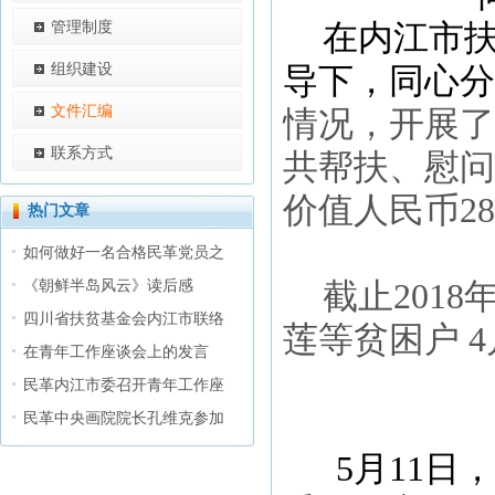
管理制度
在内江市
组织建设
导下，同心分
文件汇编
情况，开展了
联系方式
共帮扶、慰问
价值人民币
28
热门文章
如何做好一名合格民革党员之
《朝鲜半岛风云》读后感
截止
201
8
四川省扶贫基金会内江市联络
莲等贫困户
4
在青年工作座谈会上的发言
民革内江市委召开青年工作座
民革中央画院院长孔维克参加
5
月
11
日，