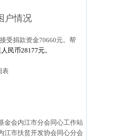
度
困户情况
接受捐款资金
70660
元
。帮
值人民币
28177
元。
细表
基金会内江
市分会
同心工作站
内江市扶贫开发协会同心分会