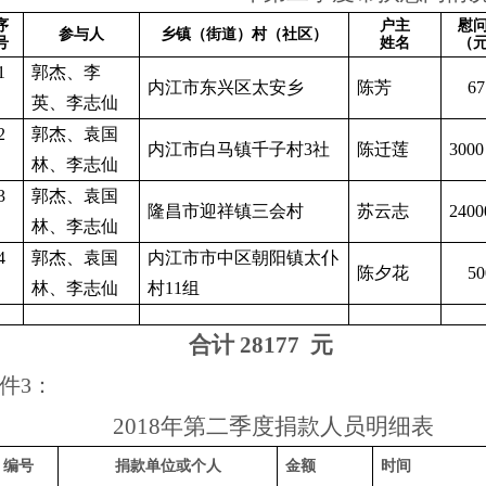
序
户主
慰
参与人
乡镇（街道）村（社区）
号
姓名
（
1
郭杰、李
内江市东兴区太安乡
陈芳
67
英、李志仙
2
郭杰、袁国
内江市白马镇千子村3社
陈迁莲
3000
林、李志仙
3
郭杰、袁国
隆昌市迎祥镇三会村
苏云志
2400
林、李志仙
4
郭杰、袁国
内江市市中区朝阳镇太仆
陈夕花
50
林、李志仙
村11组
合计
28177
元
件
3
：
2018年第二季度捐款人员明细表
编号
捐款单位或个人
金额
时间