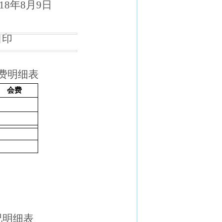
1
8
年
8
月
9
日
日印
费明细表
会费
况明细表