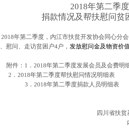
201
8
年第
二
季
捐款情况及帮扶慰问贫
01
8
年第
二
季度，内江市扶贫开发协会同心分会
、慰问、走访贫困户
4
户，
发放慰问金及物资价
附件：
1
．
201
8
年第
二
季度发展会员及会费明
2
．
201
8
年第
二
季度
帮扶慰问情况明细表
3
．
201
8
年第
二
季度
捐款人员明细表
四川省扶贫