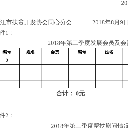
20
江市扶贫开发协会同心分会
201
8
年
8
月
9
件
1
：
201
8
年第
二
季度
发展会员及会
编号
姓名
会费
编号
姓名
0
合计：
0
元
件
2
：
201
8
年第
二
季度
帮扶慰问情