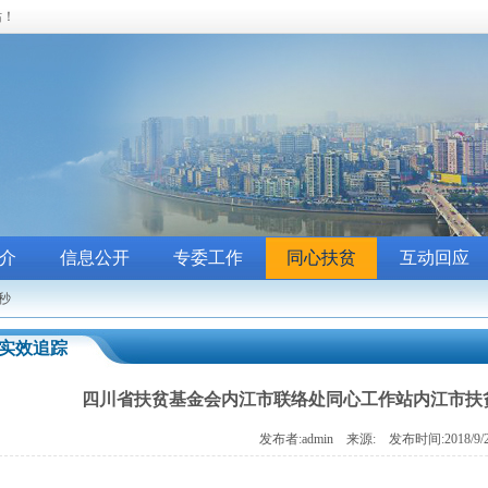
站！
介
信息公开
专委工作
同心扶贫
互动回应
5秒
实效追踪
四川省扶贫基金会内江市联络处同心工作站内江市扶
发布者:admin 来源: 发布时间:2018/9/2