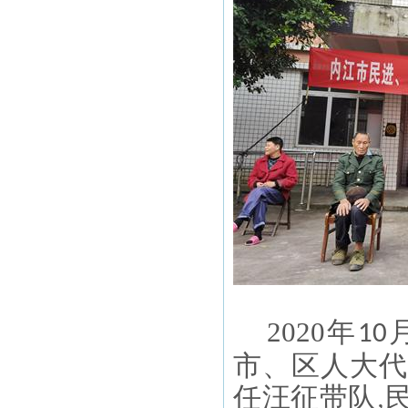
2020
年
10
市、区人大代
任汪征带队
,