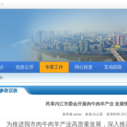
站！
介
信息公开
专委工作
同心扶贫
互动回应
4秒
参政议政
民革内江市委会开展肉牛肉羊产业 发展
发布者:admin 来源:办公室 发布时间:2023/
为推进我市肉牛肉羊产业高质量发展，深入推