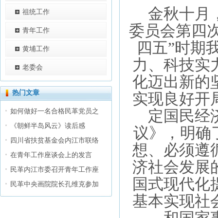
金秋十月，
祖统工作
委员会第四
青年工作
四五”时期
黄埔工作
力、科技实
老委会
化迈出新的
热门文章
实现良好开
如何做好一名合格民革党员之
定国民经
《朝鲜半岛风云》读后感
议》，明确
四川省扶贫基金会内江市联络
想、必须遵
在青年工作座谈会上的发言
济社会发展
民革内江市委召开青年工作座
国式现代化提
民革中央画院院长孔维克参加
基本实现社