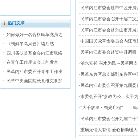
·
民革内江市委会赴市中区开展
·
民革内江市委会召开十届二次
热门文章
·
民革内江市委会赴乐山市开展
如何做好一名合格民革党员之
·
中国国民党革命委员会内江市
《朝鲜半岛风云》读后感
·
民革内江市委会赴资中县调研 
四川省扶贫基金会内江市联络
在青年工作座谈会上的发言
·
治水安邦 兴水为民 --民革
民革内江市委召开青年工作座
·
民革东兴区总支部到东兴区中
民革中央画院院长孔维克参加
·
民革内江市委会召开第九届委
·
市委会召开“参政为公、实干为
·
“大千故里・蜀光启程” ——
·
民革内江市委会召开九届二十
·
重病无情人有情 爱心捐助暖人