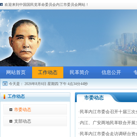
欢迎来到中国国民党革命委员会内江市委员会网站！
网站首页
工作动态
民革简介
信息公开
今天是：
2026年8月6日 星期四
下午 4点34分44秒
工作动态
市委动态
市委动态
·
民革内江市委会召开十届三次
支部动态
·
内江、广安两地民革联合开展主
·
民革内江市委会走访调研台资