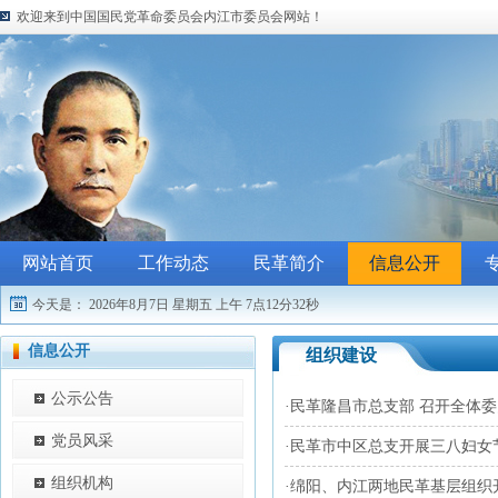
欢迎来到中国国民党革命委员会内江市委员会网站！
网站首页
工作动态
民革简介
信息公开
今天是：
2026年8月7日 星期五
上午 7点12分32秒
信息公开
组织建设
公示公告
·
民革隆昌市总支部 召开全体委
党员风采
·
民革市中区总支开展三八妇女
组织机构
·
绵阳、内江两地民革基层组织