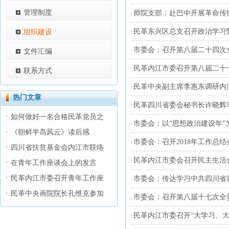
管理制度
·
师院支部：赴巴中开展革命传
·
民革东兴区总支召开政治学习
组织建设
·
市委会：召开第八届二十四次
文件汇编
·
民革内江市委召开第八届二十
联系方式
·
民革中央副主席李惠东调研内
热门文章
·
民革四川省委会秘书长许晓辉
如何做好一名合格民革党员之
·
市委会：以“思想政治建设年”
《朝鲜半岛风云》读后感
·
市委会：召开2018年工作总结
四川省扶贫基金会内江市联络
·
民革内江市委会召开民主生活
在青年工作座谈会上的发言
民革内江市委召开青年工作座
·
市委会：传达学习中共四川省
民革中央画院院长孔维克参加
·
市委会：召开第八届十七次全
·
民革内江市委召开“大学习、