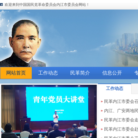
欢迎来到中国国民党革命委员会内江市委员会网站！
网站首页
工作动态
民革简介
信息公开
工作动态
民革内江市委会
议
内江、广安两地民
位一体”建设“回头
民革内江市委会
民革内江市委会