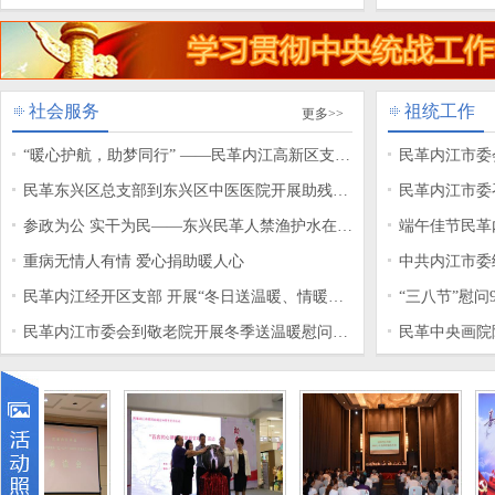
民主监督专题调研
社会服务
祖统工作
更多>>
“暖心护航，助梦同行” ——民革内江高新区支部
民革内江市委
开展爱心助考行动
民革东兴区总支部到东兴区中医医院开展助残日
民革内江市委
暖心慰问活动
参政为公 实干为民——东兴民革人禁渔护水在行
义教育座谈会
端午佳节民革
动
重病无情人有情 爱心捐助暖人心
中共内江市委
民革内江经开区支部 开展“冬日送温暖、情暖敬
老人
“三八节”慰
老院”慰问活动
民革内江市委会到敬老院开展冬季送温暖慰问活
民革中央画院
动
画艺术交流暨