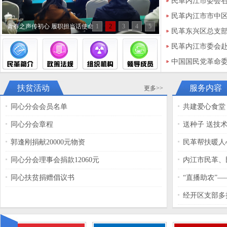
民革内江市委会
民革内江市市中
青春之声传初心 履职担当话使命
1
2
3
4
5
内江高新区支部联
民革东兴区总支部
民”主题教育观影
民革内江市委会
设学习交流活动
中国国民党革命
召开 方飞当选主
扶贫活动
服务内容
更多>>
同心分会会员名单
共建爱心食堂
同心分会章程
送种子 送技
郭逢刚捐献20000元物资
同心分会理事会捐款12060元
内江市民革、
人
同心扶贫捐赠倡议书
“直播助农”
提供新模式
经开区支部多
展