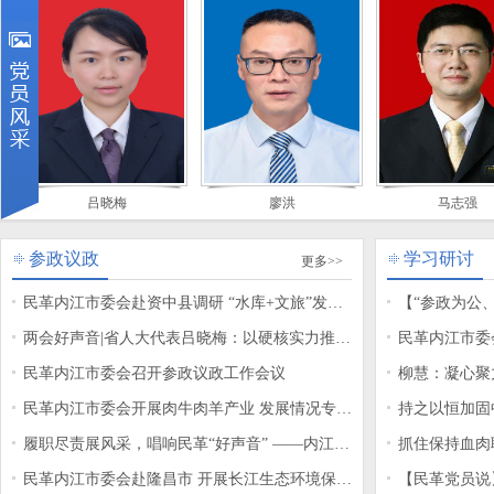
梅
廖洪
马志强
参政议政
学习研讨
更多>>
民革内江市委会赴资中县调研 “水库+文旅”发展
【“参政为公
工作
两会好声音|省人大代表吕晓梅：以硬核实力推动
入学习习近平
民革内江市委
四川核医疗产业“出圈”
民革内江市委会召开参政议政工作会议
学习交流活动
柳慧：凝心聚
民革内江市委会开展肉牛肉羊产业 发展情况专题
持之以恒加固
调研
履职尽责展风采，唱响民革“好声音” ——内江民
变中国的启示
抓住保持血肉
革党员中的代表、委员积
民革内江市委会赴隆昌市 开展长江生态环境保护
变中国的启示