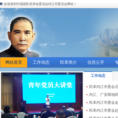
欢迎来到中国国民党革命委员会内江市委员会网站！
网站首页
工作动态
民革简介
信息公开
工作动态
民革内江市委会
议
内江、广安两地民
位一体”建设“回头
民革内江市委会
民革内江市委会