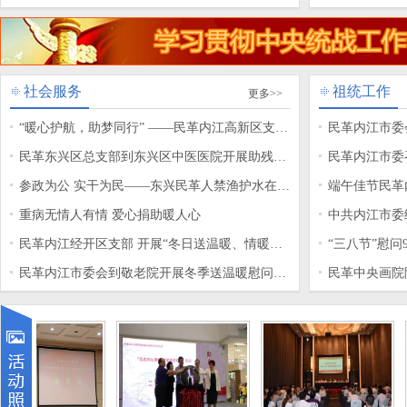
民主监督专题调研
社会服务
祖统工作
更多>>
“暖心护航，助梦同行” ——民革内江高新区支部
民革内江市委
开展爱心助考行动
民革东兴区总支部到东兴区中医医院开展助残日
民革内江市委
暖心慰问活动
参政为公 实干为民——东兴民革人禁渔护水在行
义教育座谈会
端午佳节民革
动
重病无情人有情 爱心捐助暖人心
中共内江市委
民革内江经开区支部 开展“冬日送温暖、情暖敬
老人
“三八节”慰
老院”慰问活动
民革内江市委会到敬老院开展冬季送温暖慰问活
民革中央画院
动
画艺术交流暨