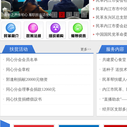
民革内江市委会
民革内江市市中
青春之声传初心 履职担当话使命
1
2
3
4
5
内江高新区支部联
民革东兴区总支部
民”主题教育观影
民革内江市委会
设学习交流活动
中国国民党革命
召开 方飞当选主
扶贫活动
服务内容
更多>>
同心分会会员名单
共建爱心食堂
同心分会章程
送种子 送技
郭逢刚捐献20000元物资
同心分会理事会捐款12060元
内江市民革、
人
同心扶贫捐赠倡议书
“直播助农”
提供新模式
经开区支部多
展