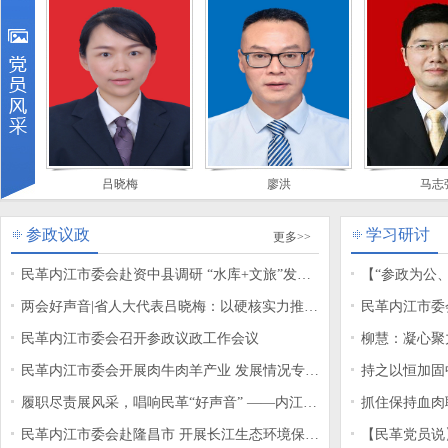
吕晓梅
廖洪
马志强
参政议政
学习研讨
更多>>
民革内江市委会赴资中县调研 “水库+文旅”发展
【“参政为公
工作
两会好声音|省人大代表吕晓梅：以硬核实力推动
入学习习近平
民革内江市委
四川核医疗产业“出圈”
民革内江市委会召开参政议政工作会议
学习交流活动
柳慧：凝心聚
民革内江市委会开展肉牛肉羊产业 发展情况专题
持之以恒加固
调研
履职尽责展风采，唱响民革“好声音” ——内江民
变中国的启示
抓住保持血肉
革党员中的代表、委员积
民革内江市委会赴隆昌市 开展长江生态环境保护
变中国的启示